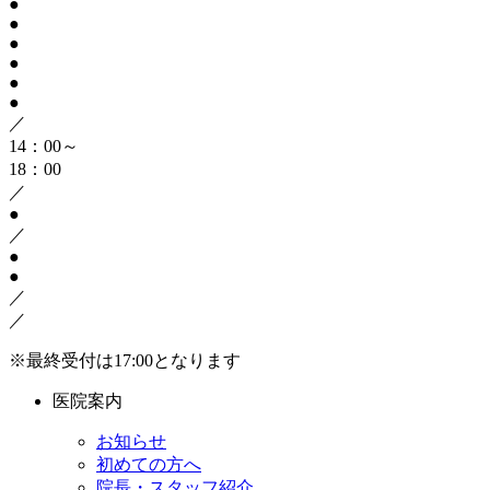
●
●
●
●
●
●
／
14：00～
18：00
／
●
／
●
●
／
／
※最終受付は17:00となります
医院案内
お知らせ
初めての方へ
院長・スタッフ紹介