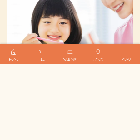
HOME
TEL
WEB予約
アクセス
MENU
Feature 05
「なる前の予防」
に注力した
診療体制
医院案内