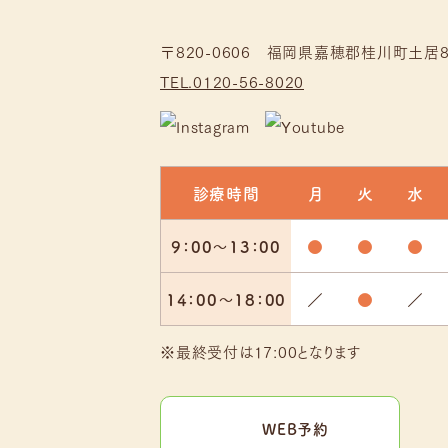
〒820-0606 福岡県嘉穂郡桂川町土居8
TEL.0120-56-8020
診療時間
月
火
水
9：00～
13：00
●
●
●
14：00～
18：00
／
●
／
※最終受付は17:00となります
WEB予約