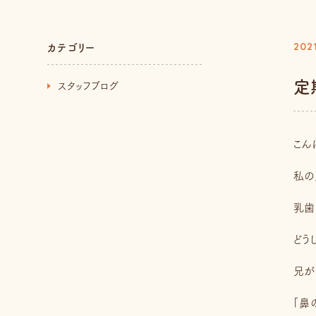
カテゴリー
2021
定
スタッフブログ
こん
私の
乳歯
どう
兄が
「鼻