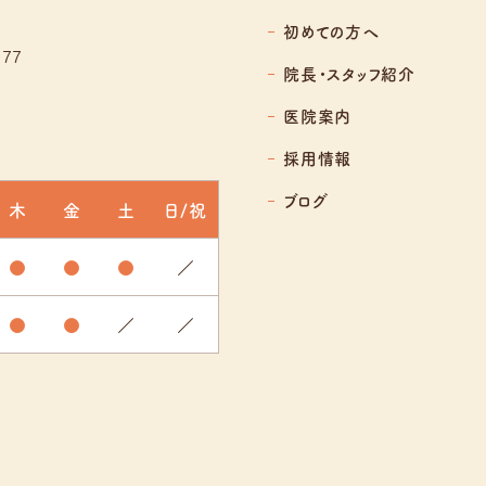
初めての方へ
77
院長・スタッフ紹介
医院案内
採用情報
ブログ
木
金
土
日/祝
●
●
●
／
●
●
／
／