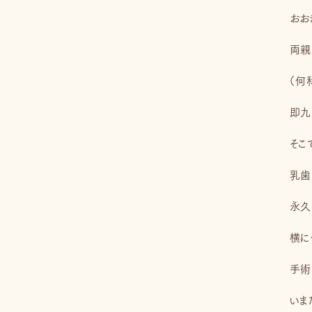
おお
両親
（何
即九
そこ
乳歯
永久
横に
手術
いま