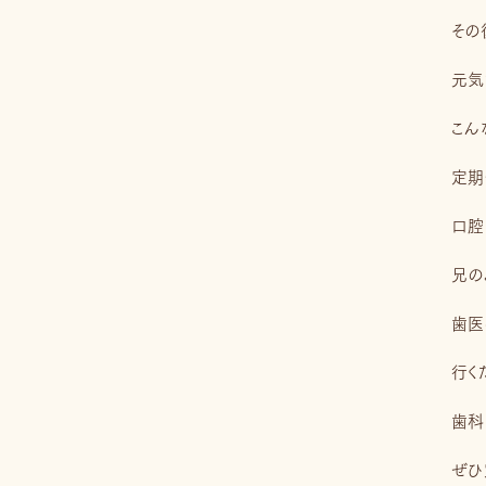
その
元気
こん
定期
口腔
兄の
歯医
行く
歯科
ぜひ