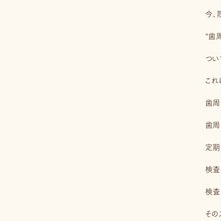
今、
“歯
つい
これ
歯周
歯周
定期
検査
検査
その