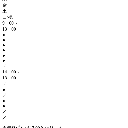
金
土
日/祝
9：00～
13：00
●
●
●
●
●
●
／
14：00～
18：00
／
●
／
●
●
／
／
※最終受付は17:00となります