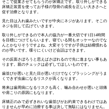
そこで提案させてもらうのが床矯正です。取り外しができる
床矯正装置を使ってお子様の顎骨の成長を正しい大きさへと
促す治療となります。
見た目は入れ歯みたいですが中央にネジがあります。そこの
ネジを回して広げていきます。
取り外しができるので本人の協力が一番大切です1日14時間
を目標につけてもらいます。寝ている間もオッケーなのでな
んとかなりそうですよね。大変そうですが子供は結構慣れる
のが早いです。喋りにくいけど会話はできます。
その反面さぼろうと思えばさぼれるので先に進まない事もあ
ります。親のチェックは必ずしてほしいものです。
歯並びが悪いと見た目が悪いだけでなくブラッシングがうま
くできず虫歯になるリスクが高くなります。
将来は歯周病になるリスクも高く、噛み合わせが悪いと頭痛
や肩こりの原因にもなります。
床矯正のみで必ずきれいな歯並びがお約束できるわけではあ
りませんが早めに治療する事は決して無駄にはなりません。