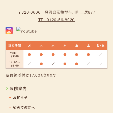
〒820-0606 福岡県嘉穂郡桂川町土居877
TEL.0120-56-8020
診療時間
月
火
水
木
金
土
日/祝
9：00～
●
●
●
●
●
●
／
13：00
14：00～
／
●
／
●
●
／
／
18：00
※最終受付は17:00となります
医院案内
お知らせ
初めての方へ