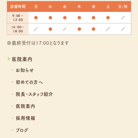
診療時間
月
火
水
木
金
土
日/祝
9：00～
●
●
●
●
●
●
／
13：00
14：00～
／
●
／
●
●
／
／
18：00
※最終受付は17:00となります
医院案内
お知らせ
初めての方へ
院長・スタッフ紹介
医院案内
採用情報
ブログ