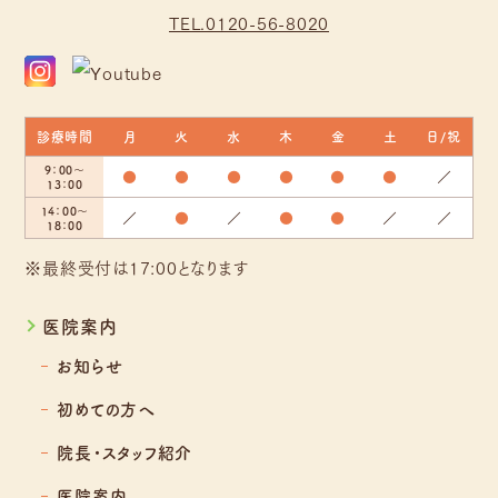
TEL.0120-56-8020
診療時間
月
火
水
木
金
土
日/祝
9：00～
●
●
●
●
●
●
／
13：00
14：00～
／
●
／
●
●
／
／
18：00
※最終受付は17:00となります
医院案内
お知らせ
初めての方へ
院長・スタッフ紹介
医院案内